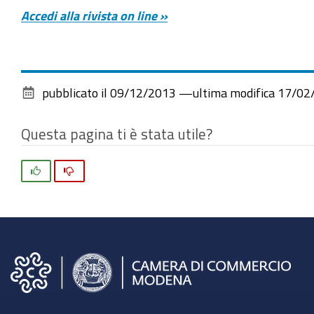
Accedi alla rivista on line »
pubblicato il
09/12/2013
—
ultima modifica
17/02
Questa pagina ti è stata utile?
Si
No