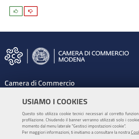
Si
No
Camera di Commercio
C.F. e Partita Iva 00675070361
USIAMO I COOKIES
Tel. 059208111 -
URP
Contabilità speciale Banca d'Italia:
Questo sito utilizza cookie tecnici necessari al corretto funzio
profilazione. Chiudendo il banner verranno utilizzati solo i cook
IT75Q 01000 04306 TU00 0001 3855
momento dal menu laterale "Gestisci impostazioni cookie".
Fatt. elettronica - Cod. univoco: XECKYI
Per maggiori informazioni, ti invitiamo a consultare la nostra
Cook