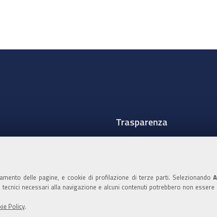
Trasparenza
Amministrazione traspare
Albo Camerale
namento delle pagine, e cookie di profilazione di terze parti. Selezionando
A
Pubblicità Legale
ie tecnici necessari alla navigazione e alcuni contenuti potrebbero non essere
Area riservata Amminist
ie Policy
.