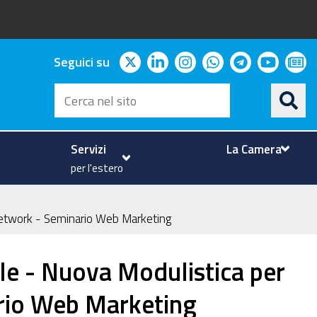
twitter
linkedin
instagram
whatsapp
telegram
youtu
ne
Seguici su
Cerca
nel
sito
Servizi
La Camera
per l'estero
l Network - Seminario Web Marketing
ile - Nuova Modulistica per
ario Web Marketing