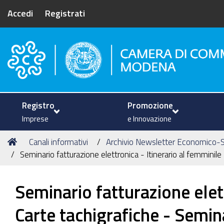
Accedi
Registrati
Camera di Commercio di Mode
Registro
Promozione
Imprese
e Innovazione
Tu
Home
Canali informativi
Archivio Newsletter Economico-S
sei
Seminario fatturazione elettronica - Itinerario al femmini
qui:
Seminario fatturazione elet
Carte tachigrafiche - Semi