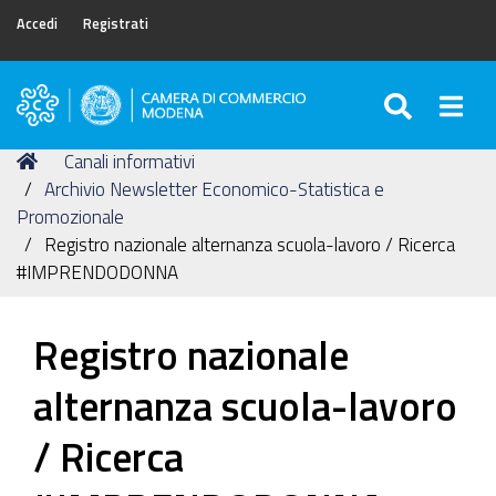
Accedi
Registrati
SEARC
Togg
Camera
di
Tu
Home
Canali informativi
Commercio
sei
Archivio Newsletter Economico-Statistica e
di
qui:
Promozionale
Modena
Registro nazionale alternanza scuola-lavoro / Ricerca
#IMPRENDODONNA
Registro nazionale
alternanza scuola-lavoro
/ Ricerca