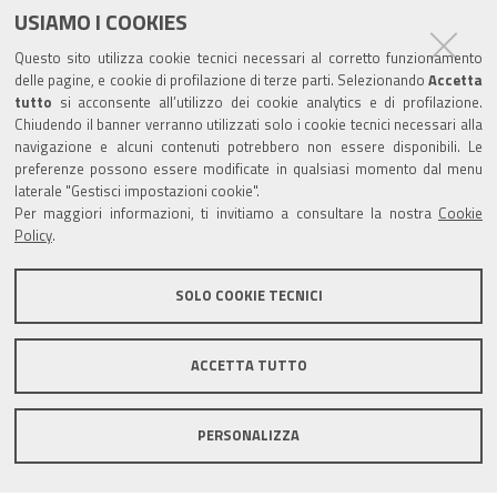
USIAMO I COOKIES
Trasparenza
Questo sito utilizza cookie tecnici necessari al corretto funzionamento
Amministrazione trasparente
delle pagine, e cookie di profilazione di terze parti. Selezionando
Accetta
tutto
si acconsente all’utilizzo dei cookie analytics e di profilazione.
Albo Camerale
Chiudendo il banner verranno utilizzati solo i cookie tecnici necessari alla
navigazione e alcuni contenuti potrebbero non essere disponibili. Le
Pubblicità Legale
preferenze possono essere modificate in qualsiasi momento dal menu
laterale "Gestisci impostazioni cookie".
Area riservata Amministratori
Per maggiori informazioni, ti invitiamo a consultare la nostra
Cookie
Policy
.
Accesso riservato agli Amministratori dell'ente
SOLO COOKIE TECNICI
ACCETTA TUTTO
Informativa generale
Informative privacy
Accessibilità
Note legali
PERSONALIZZA
Informativa estesa sui cookie
Social media policy