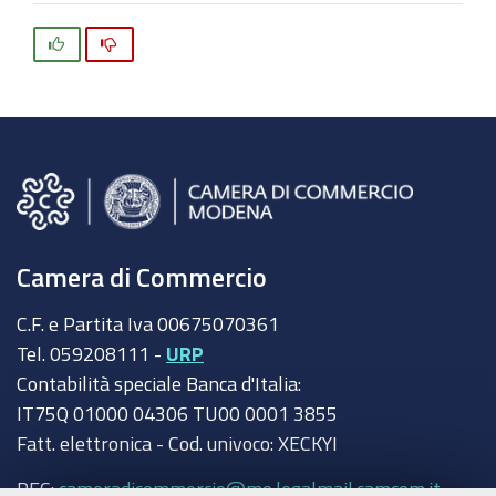
Si
No
Camera di Commercio
C.F. e Partita Iva 00675070361
Tel. 059208111 -
URP
Contabilità speciale Banca d'Italia:
IT75Q 01000 04306 TU00 0001 3855
Fatt. elettronica - Cod. univoco: XECKYI
PEC:
cameradicommercio@mo.legalmail.camcom.it