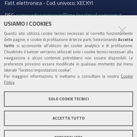
Fatt. elettronica - Cod. univoco: XECKYI
PEC:
cameradicommercio@mo.legalmail.camcom.it
USIAMO I COOKIES
Trasparenza
Questo sito utilizza cookie tecnici necessari al corretto funzionamento
Amministrazione trasparente
delle pagine, e cookie di profilazione di terze parti. Selezionando
Accetta
tutto
si acconsente all’utilizzo dei cookie analytics e di profilazione.
Albo Camerale
Chiudendo il banner verranno utilizzati solo i cookie tecnici necessari alla
navigazione e alcuni contenuti potrebbero non essere disponibili. Le
Pubblicità Legale
preferenze possono essere modificate in qualsiasi momento dal menu
laterale "Gestisci impostazioni cookie".
Area riservata Amministratori
Per maggiori informazioni, ti invitiamo a consultare la nostra
Cookie
Policy
.
Accesso riservato agli Amministratori dell'ente
SOLO COOKIE TECNICI
ACCETTA TUTTO
Informativa generale
Informative privacy
Accessibilità
Note legali