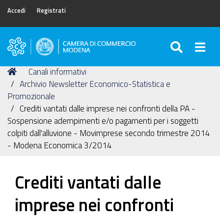
Accedi
Registrati
SEARC
Togg
Camera
di
Tu
Home
Canali informativi
Commercio
sei
Archivio Newsletter Economico-Statistica e
di
qui:
Promozionale
Modena
Crediti vantati dalle imprese nei confronti della PA -
Sospensione adempimenti e/o pagamenti per i soggetti
colpiti dall'alluvione - Movimprese secondo trimestre 2014
- Modena Economica 3/2014
Crediti vantati dalle
imprese nei confronti