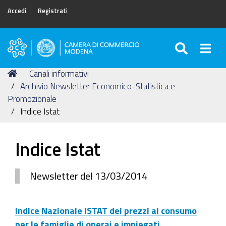
Accedi
Registrati
SEARC
Togg
Camera
di
Tu
Home
Canali informativi
Commercio
sei
Archivio Newsletter Economico-Statistica e
di
qui:
Promozionale
Modena
Indice Istat
Indice Istat
Newsletter del 13/03/2014
Indice Nazionale ISTAT dei prezzi al consumo
per le famiglie di operai e impiegati