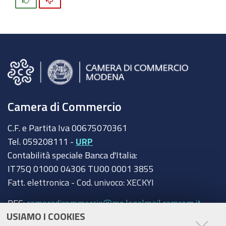
Camera di Commercio
C.F. e Partita Iva 00675070361
Tel. 059208111 -
URP
Contabilità speciale Banca d'Italia:
IT75Q 01000 04306 TU00 0001 3855
Fatt. elettronica - Cod. univoco: XECKYI
PEC:
cameradicommercio@mo.legalmail.camcom.it
USIAMO I COOKIES
Trasparenza