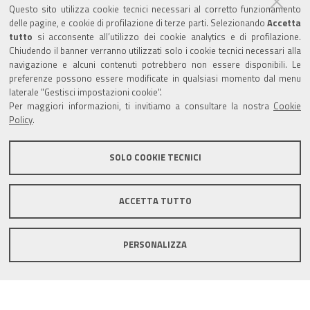
Questo sito utilizza cookie tecnici necessari al corretto funzionamento
Amministrazione trasparente
delle pagine, e cookie di profilazione di terze parti. Selezionando
Accetta
tutto
si acconsente all’utilizzo dei cookie analytics e di profilazione.
Albo Camerale
Chiudendo il banner verranno utilizzati solo i cookie tecnici necessari alla
navigazione e alcuni contenuti potrebbero non essere disponibili. Le
Pubblicità Legale
preferenze possono essere modificate in qualsiasi momento dal menu
laterale "Gestisci impostazioni cookie".
Area riservata Amministratori
Per maggiori informazioni, ti invitiamo a consultare la nostra
Cookie
Policy
.
Accesso riservato agli Amministratori dell'ente
SOLO COOKIE TECNICI
ACCETTA TUTTO
Informativa generale
Informative privacy
Accessibilità
Note legali
PERSONALIZZA
Informativa estesa sui cookie
Social media policy