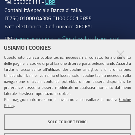
Tel. 059208111 -
URP
Contabilità speciale Banca d'Italia:
IT75Q 01000 04306 TU00 0001 3855
Fatt. elettronica - Cod. univoco: XECKYI
PEC:
cameradicommercio@mo.legalmail.camcom.it
USIAMO I COOKIES
Trasparenza
Questo sito utilizza cookie tecnici necessari al corretto funzionamento
Amministrazione trasparente
delle pagine, e cookie di profilazione di terze parti. Selezionando
Accetta
tutto
si acconsente all’utilizzo dei cookie analytics e di profilazione.
Albo Camerale
Chiudendo il banner verranno utilizzati solo i cookie tecnici necessari alla
navigazione e alcuni contenuti potrebbero non essere disponibili. Le
Pubblicità Legale
preferenze possono essere modificate in qualsiasi momento dal menu
laterale "Gestisci impostazioni cookie".
Area riservata Amministratori
Per maggiori informazioni, ti invitiamo a consultare la nostra
Cookie
Policy
.
Accesso riservato agli Amministratori dell'ente
SOLO COOKIE TECNICI