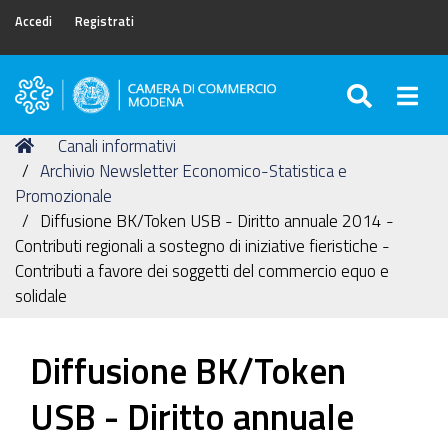
Accedi
Registrati
SEARC
Togg
Camera
di
Tu
Home
Canali informativi
Commercio
sei
Archivio Newsletter Economico-Statistica e
di
qui:
Promozionale
Modena
Diffusione BK/Token USB - Diritto annuale 2014 -
Contributi regionali a sostegno di iniziative fieristiche -
Contributi a favore dei soggetti del commercio equo e
solidale
Diffusione BK/Token
USB - Diritto annuale