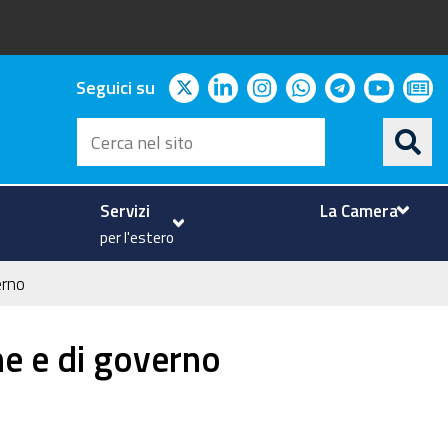
twitter
linkedin
instagram
whatsapp
telegram
youtu
ne
Seguici su
Cerca
nel
sito
Servizi
La Camera
per l'estero
verno
one e di governo