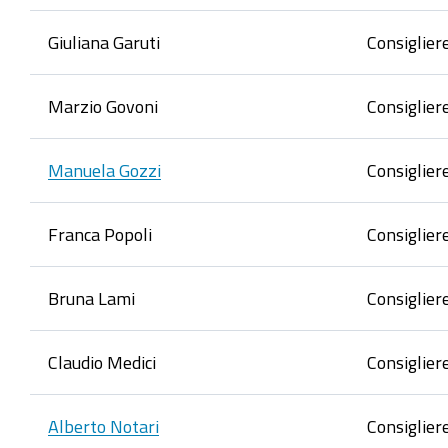
Giuliana Garuti
Consiglier
Marzio Govoni
Consiglier
Manuela Gozzi
Consiglier
Franca Popoli
Consiglier
Bruna Lami
Consiglier
Claudio Medici
Consiglier
Alberto Notari
Consiglier