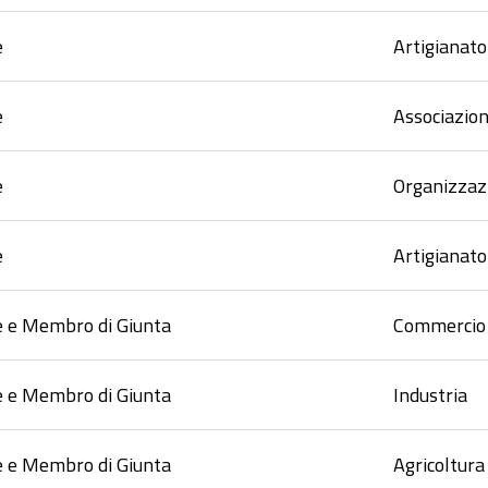
e
Artigianato
e
Associazion
e
Organizzazi
e
Artigianato
e e Membro di Giunta
Commercio
e e Membro di Giunta
Industria
e e Membro di Giunta
Agricoltura