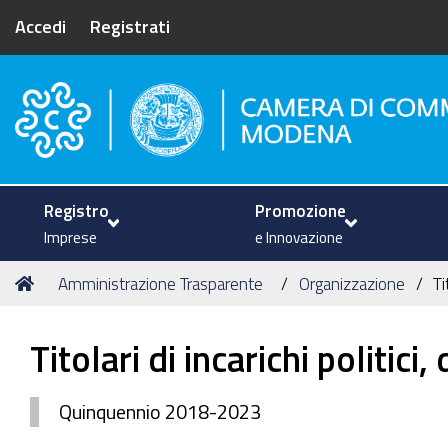
Accedi
Registrati
Camera di Commercio di Mode
Registro
Promozione
Imprese
e Innovazione
Tu
Home
Amministrazione Trasparente
Organizzazione
Ti
sei
qui:
Titolari di incarichi politic
Quinquennio 2018-2023