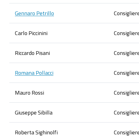
Gennaro Petrillo
Consiglier
Carlo Piccinini
Consiglier
Riccardo Pisani
Consiglier
Romana Pollacci
Consiglier
Mauro Rossi
Consiglier
Giuseppe Sibilla
Consiglier
Roberta Sighinolfi
Consiglier