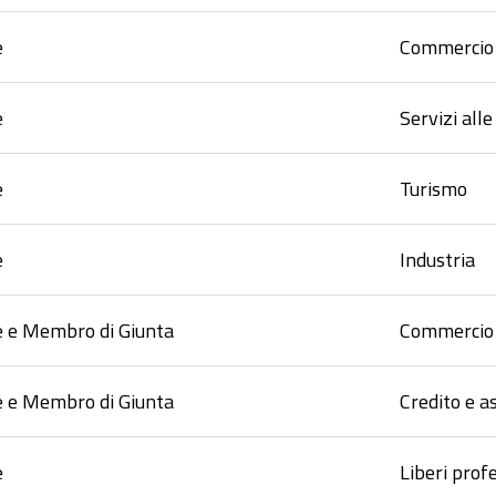
e
Commercio
e
Servizi all
e
Turismo
e
Industria
e e Membro di Giunta
Commercio
e e Membro di Giunta
Credito e a
e
Liberi profe