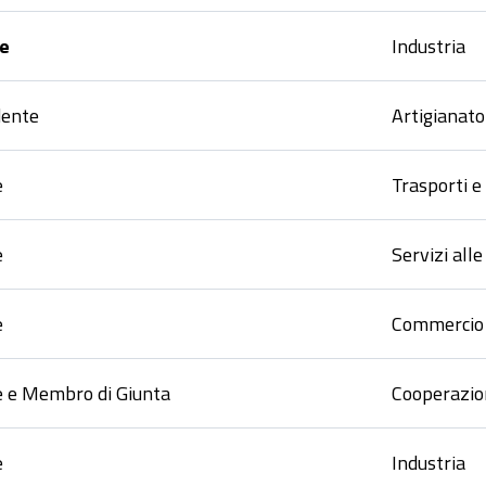
e
Industria
dente
Artigianato
e
Trasporti e
e
Servizi all
e
Commercio
e e Membro di Giunta
Cooperazio
e
Industria