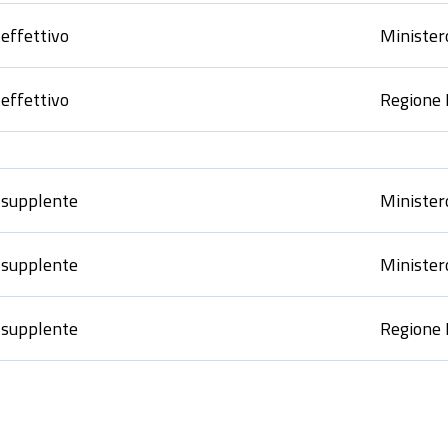
ffettivo
Minister
ffettivo
Regione
supplente
Minister
supplente
Minister
supplente
Regione