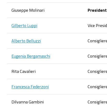
Giuseppe Molinari
President
Gilberto Luppi
Vice Presi
Alberto Belluzzi
Consiglier
Eugenia Bergamaschi
Consiglier
Rita Cavalieri
Consiglier
Francesca Federzoni
Consiglier
Dilvanna Gambini
Consiglier