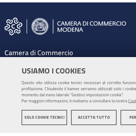
Camera di Commercio
C.F. e Partita Iva 00675070361
USIAMO I COOKIES
Tel. 059208111 -
URP
Contabilità speciale Banca d'Italia:
Questo sito utilizza cookie tecnici necessari al corretto funzio
profilazione. Chiudendo il banner verranno utilizzati solo i cook
IT75Q 01000 04306 TU00 0001 3855
momento dal menu laterale "Gestisci impostazioni cookie".
Fatt. elettronica - Cod. univoco: XECKYI
Per maggiori informazioni, ti invitiamo a consultare la nostra
Cook
PEC:
cameradicommercio@mo.legalmail.camcom.it
SOLO COOKIE TECNICI
ACCETTA TUTTO
PE