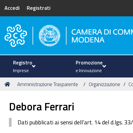
Accedi
Registrati
Camera di Commercio di Mode
Registro
Promozione
Imprese
e Innovazione
Tu
Home
Amministrazione Trasparente
Organizzazione
C
sei
qui:
Debora Ferrari
Dati pubblicati ai sensi dell'art. 14 del d.lgs. 3