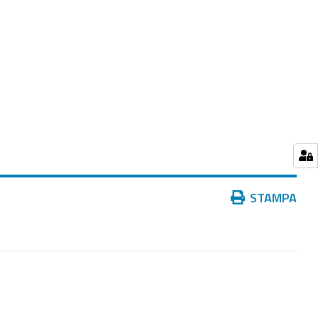
Azioni
STAMPA
sul
documento