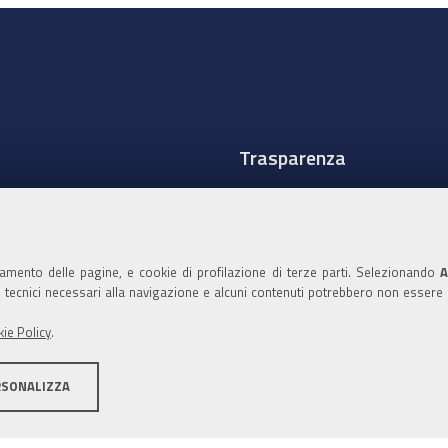
Trasparenza
Amministrazione traspare
Albo Camerale
namento delle pagine, e cookie di profilazione di terze parti. Selezionando
A
Pubblicità Legale
ie tecnici necessari alla navigazione e alcuni contenuti potrebbero non essere
Area riservata Amminist
ie Policy
.
Accesso riservato agli Ammi
RSONALIZZA