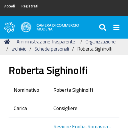
Accedi
Registrati
SEARC
Togg
Camera
di
Tu
Home
Amministrazione Trasparente
Organizzazione
Commercio
sei
archivio
Schede personali
Roberta Sighinolfi
di
qui:
Modena
Roberta Sighinolfi
Nominativo
Roberta Sighinolfi
Carica
Consigliere
Regione Emilia-Romagna -