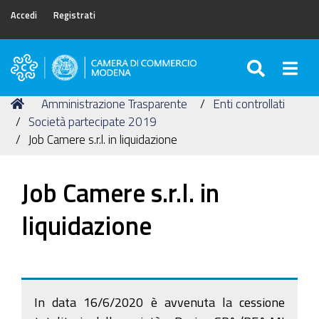
Accedi
Registrati
SEARC
Togg
Camera
di
Tu
Home
Amministrazione Trasparente
Enti controllati
Commercio
sei
Società partecipate 2019
di
qui:
Job Camere s.r.l. in liquidazione
Modena
Job Camere s.r.l. in
liquidazione
In data 16/6/2020 è avvenuta la cessione