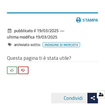
Azioni
STAMPA
sul
pubblicato il
19/03/2025
—
documento
ultima modifica
19/03/2025
archiviato sotto:
INDAGINE DI MERCATO
Questa pagina ti è stata utile?
Si
No
Att
Condividi
Facebo
cond