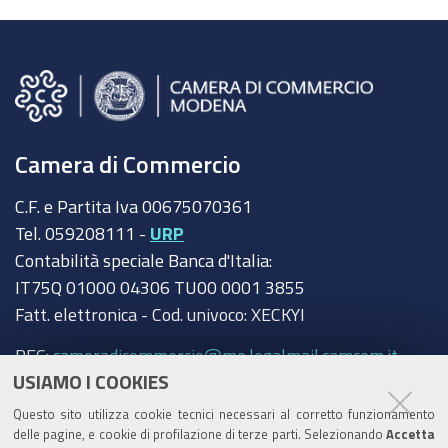
Camera di Commercio
C.F. e Partita Iva 00675070361
Tel. 059208111 -
URP
Contabilità speciale Banca d'Italia:
IT75Q 01000 04306 TU00 0001 3855
Fatt. elettronica - Cod. univoco: XECKYI
PEC:
cameradicommercio@mo.legalmail.camcom.it
USIAMO I COOKIES
Trasparenza
Questo sito utilizza cookie tecnici necessari al corretto funzionamento
Amministrazione trasparente
delle pagine, e cookie di profilazione di terze parti. Selezionando
Accetta