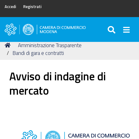
Accedi
Registrati
SEARC
Togg
Camera
di
Tu
Home
Amministrazione Trasparente
Commercio
sei
Bandi di gara e contratti
di
qui:
Modena
Avviso di indagine di
mercato