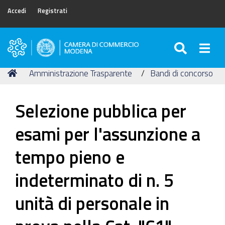
Accedi
Registrati
SEARC
Togg
Camera
di
Tu
Home
Amministrazione Trasparente
Bandi di concorso
Commercio
sei
di
qui:
Modena
Selezione pubblica per
esami per l'assunzione a
tempo pieno e
indeterminato di n. 5
unità di personale in