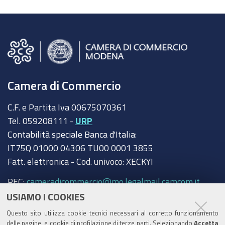
Camera di Commercio
C.F. e Partita Iva 00675070361
Tel. 059208111 -
URP
Contabilità speciale Banca d'Italia:
IT75Q 01000 04306 TU00 0001 3855
Fatt. elettronica - Cod. univoco: XECKYI
PEC:
cameradicommercio@mo.legalmail.camcom.it
USIAMO I COOKIES
Trasparenza
Questo sito utilizza cookie tecnici necessari al corretto funzionamento
Amministrazione trasparente
delle pagine, e cookie di profilazione di terze parti. Selezionando
Accetta