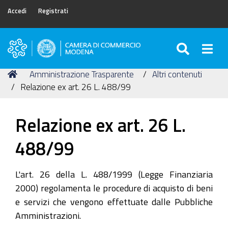
Accedi
Registrati
SEARC
Togg
Camera
di
Tu
Home
Amministrazione Trasparente
Altri contenuti
Commercio
sei
Relazione ex art. 26 L. 488/99
di
qui:
Modena
Relazione ex art. 26 L.
488/99
L'art. 26 della L. 488/1999 (Legge Finanziaria
2000) regolamenta le procedure di acquisto di beni
e servizi che vengono effettuate dalle Pubbliche
Amministrazioni.