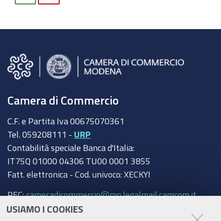
Camera di Commercio
C.F. e Partita Iva 00675070361
Tel. 059208111 -
URP
Contabilità speciale Banca d'Italia:
IT75Q 01000 04306 TU00 0001 3855
Fatt. elettronica - Cod. univoco: XECKYI
PEC:
cameradicommercio@mo.legalmail.camcom.it
USIAMO I COOKIES
Trasparenza