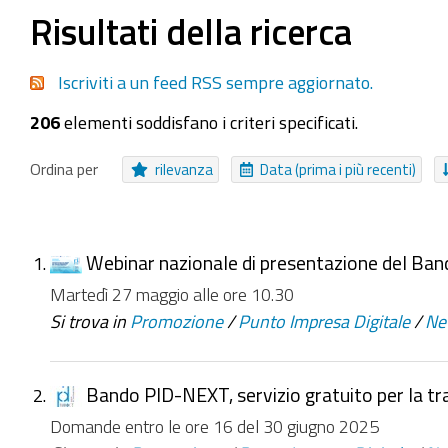
Seleziona tutti o nessuno
Risultati della ricerca
Procedure
Area Tematica
Collezione Inviabile
Iscriviti a un feed RSS sempre aggiornato.
Bando
Canale
Collezione
File
Cartella A
206
elementi soddisfano i criteri specificati.
NUOVI ELEMENTI DA
Da ieri
Nell'ultima settimana
Nell'ultimo mese
Ordina per
rilevanza
Data (prima i più recenti)
Webinar nazionale di presentazione del Ba
Martedì 27 maggio alle ore 10.30
Si trova in
Promozione
/
Punto Impresa Digitale
/
Ne
Bando PID-NEXT, servizio gratuito per la tr
Domande entro le ore 16 del 30 giugno 2025