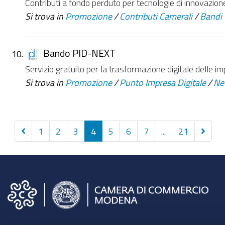
Contributi a fondo perduto per tecnologie di innovazio
Si trova in
Promozione
/
Contributi Camerali
/
Bandi
Bando PID-NEXT
Servizio gratuito per la trasformazione digitale delle 
Si trova in
Promozione
/
Punto Impresa Digitale
/
Ne
Precedenti
Succes
1
2
3
4
5
6
7
...
21
10
10
elementi
eleme