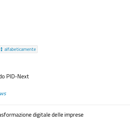
Audio
Pagina
Cartella
Notizia
Messaggio
Ea
pprofondimento
Pagamento Online
Video
Moduli
C
Da sempre
alfabeticamente
ndo PID-Next
ws
asformazione digitale delle imprese