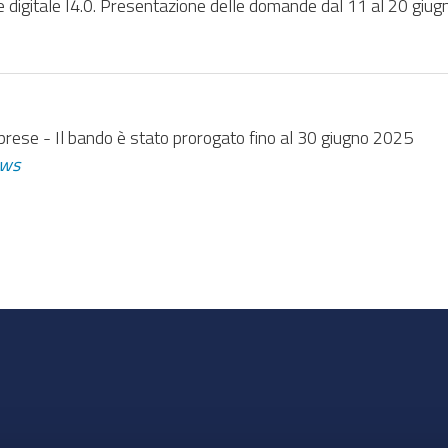
ne digitale I4.0. Presentazione delle domande dal 11 al 20 giu
imprese - Il bando è stato prorogato fino al 30 giugno 2025
ws
sivi
nti