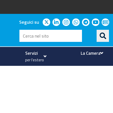
twitter
linkedin
instagram
whatsapp
telegram
youtu
ne
Seguici su
Cerca
nel
sito
Servizi
La Camera
per l'estero