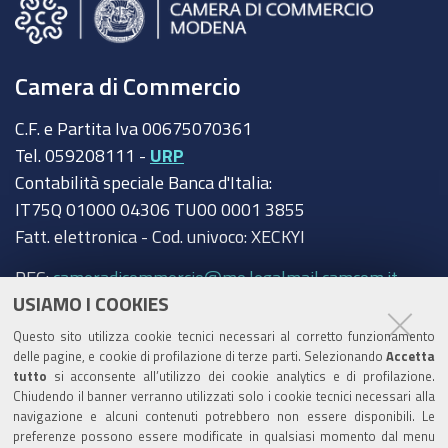
Camera di Commercio
C.F. e Partita Iva 00675070361
Tel. 059208111 -
URP
Contabilità speciale Banca d'Italia:
IT75Q 01000 04306 TU00 0001 3855
Fatt. elettronica - Cod. univoco: XECKYI
PEC:
cameradicommercio@mo.legalmail.camcom.it
USIAMO I COOKIES
Trasparenza
Questo sito utilizza cookie tecnici necessari al corretto funzionamento
Amministrazione trasparente
delle pagine, e cookie di profilazione di terze parti. Selezionando
Accetta
tutto
si acconsente all’utilizzo dei cookie analytics e di profilazione.
Albo Camerale
Chiudendo il banner verranno utilizzati solo i cookie tecnici necessari alla
navigazione e alcuni contenuti potrebbero non essere disponibili. Le
Pubblicità Legale
preferenze possono essere modificate in qualsiasi momento dal menu