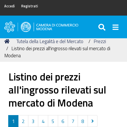
Accedi
Registrati
SEARC
Togg
Camera
di
Tu
Home
Tutela della Legalità e del Mercato
Prezzi
Commercio
sei
Listino dei prezzi all'ingrosso rilevati sul mercato di
di
qui:
Modena
Modena
Listino dei prezzi
all'ingrosso rilevati sul
mercato di Modena
Successivi
1
2
3
4
5
6
7
8