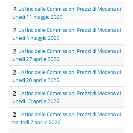
Listino delle Commissioni Prezzi di Modena di
lunedì 11 maggio 2026
Listino delle Commissioni Prezzi di Modena di
lunedì 4 maggio 2026
Listino delle Commissioni Prezzi di Modena di
lunedì 27 aprile 2026
Listino delle Commissioni Prezzi di Modena di
lunedì 20 aprile 2026
Listino delle Commissioni Prezzi di Modena di
lunedì 13 aprile 2026
Listino delle Commissioni Prezzi di Modena di
martedì 7 aprile 2026