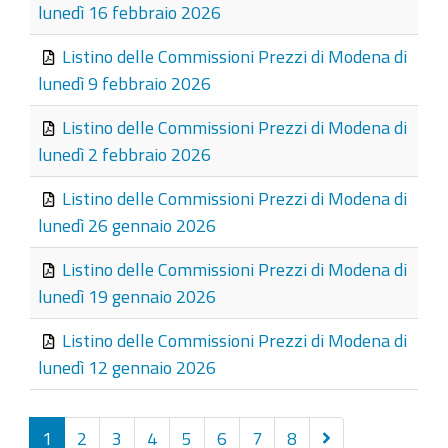
lunedì 16 febbraio 2026
Listino delle Commissioni Prezzi di Modena di
lunedì 9 febbraio 2026
Listino delle Commissioni Prezzi di Modena di
lunedì 2 febbraio 2026
Listino delle Commissioni Prezzi di Modena di
lunedì 26 gennaio 2026
Listino delle Commissioni Prezzi di Modena di
lunedì 19 gennaio 2026
Listino delle Commissioni Prezzi di Modena di
lunedì 12 gennaio 2026
Successivi
1
2
3
4
5
6
7
8