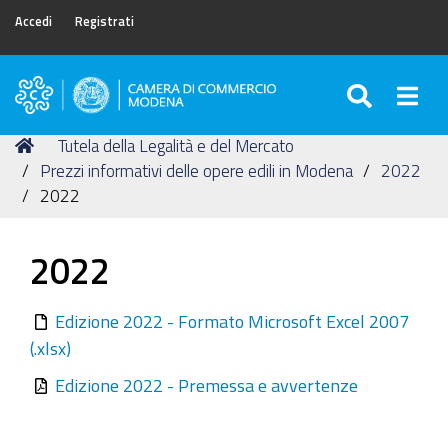
Accedi
Registrati
SEARC
Togg
Camera
di
Tu
Home
Tutela della Legalità e del Mercato
Commercio
sei
Prezzi informativi delle opere edili in Modena
2022
di
qui:
2022
Modena
2022
Edizione 2022 - Formato Microsoft Excel 2007
(.xlsx)
Edizione 2022 - Premessa e avvertenze