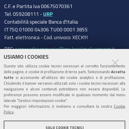
C.F. e Partita Iva 00675070361
Tel. 059208111 -
URP
Contabilità speciale Banca d'Italia:
IT75Q 01000 04306 TU00 0001 3855
Fatt. elettronica - Cod. univoco: XECKYI
PEC:
cameradicommercio@mo.legalmail.camcom.it
USIAMO I COOKIES
Trasparenza
Questo sito utilizza cookie tecnici necessari al corretto funzionamento
Amministrazione trasparente
delle pagine, e cookie di profilazione di terze parti. Selezionando
Accetta
tutto
si acconsente all’utilizzo dei cookie analytics e di profilazione.
Albo Camerale
Chiudendo il banner verranno utilizzati solo i cookie tecnici necessari alla
navigazione e alcuni contenuti potrebbero non essere disponibili. Le
Pubblicità Legale
preferenze possono essere modificate in qualsiasi momento dal menu
laterale "Gestisci impostazioni cookie".
Area riservata Amministratori
Per maggiori informazioni, ti invitiamo a consultare la nostra
Cookie
Policy
.
Accesso riservato agli Amministratori dell'ente
SOLO COOKIE TECNICI