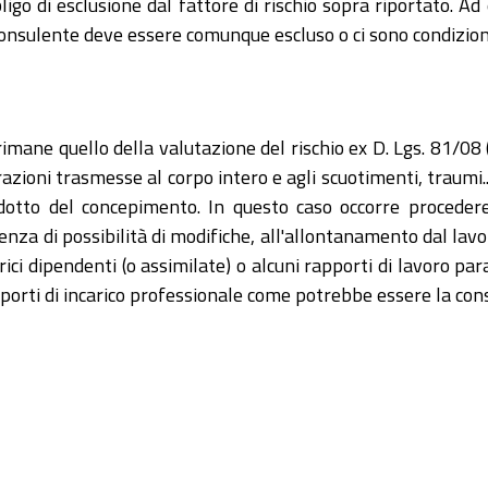
bligo di esclusione dal fattore di rischio sopra riportato. 
consulente deve essere comunque escluso o ci sono condizio
 rimane quello della valutazione del rischio ex D. Lgs. 81/0
brazioni trasmesse al corpo intero e agli scuotimenti, traum
rodotto del concepimento. In questo caso occorre proceder
za di possibilità di modifiche, all'allontanamento dal lavor
ici dipendenti (o assimilate) o alcuni rapporti di lavoro pa
apporti di incarico professionale come potrebbe essere la co