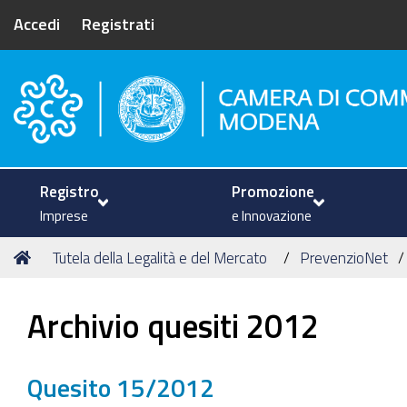
Accedi
Registrati
Camera di Commercio di Mode
Registro
Promozione
Imprese
e Innovazione
Tu
Home
Tutela della Legalità e del Mercato
PrevenzioNet
sei
qui:
Archivio quesiti 2012
Quesito 15/2012