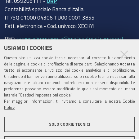
Tel. 059208111 -
URP
Contabilità speciale Banca d'Italia:
IT75Q 01000 04306 TU00 0001 3855
Fatt. elettronica - Cod. univoco: XECKYI
PEC:
cameradicommercio@mo.legalmail.camcom.it
USIAMO I COOKIES
Trasparenza
Questo sito utilizza cookie tecnici necessari al corretto funzionamento
Amministrazione trasparente
delle pagine, e cookie di profilazione di terze parti. Selezionando
Accetta
tutto
si acconsente all’utilizzo dei cookie analytics e di profilazione.
Albo Camerale
Chiudendo il banner verranno utilizzati solo i cookie tecnici necessari alla
navigazione e alcuni contenuti potrebbero non essere disponibili. Le
Pubblicità Legale
preferenze possono essere modificate in qualsiasi momento dal menu
laterale "Gestisci impostazioni cookie".
Area riservata Amministratori
Per maggiori informazioni, ti invitiamo a consultare la nostra
Cookie
Policy
.
Accesso riservato agli Amministratori dell'ente
SOLO COOKIE TECNICI