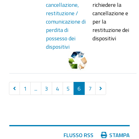
cancellazione,
richiedere la
restituzione /
cancellazione e
comunicazione di
per la
perdita di
restituzione dei
possesso dei
dispositivi
dispositivi
Precedenti
Successivi
1
...
3
4
5
6
7
30
5
elementi
elementi
Azioni
FLUSSO RSS
STAMPA