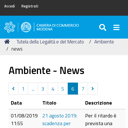
Accedi
Registrati
SEARC
Togg
Camera
di
Tu
Home
Tutela della Legalità e del Mercato
Ambiente
Commercio
sei
news
di
qui:
Modena
Ambiente - News
Precedenti
Successivi
1
...
3
4
5
6
7
30
5
Data
Titolo
Descrizione
elementi
elementi
01/08/2019
21 agosto 2019:
Per il ritardo è
11:55
scadenza per
prevista una