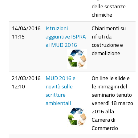
delle sostanze
chimiche
14/04/2016
Istruzioni
Chiarimenti su
11:15
aggiuntive ISPRA
rifiuti da
al MUD 2016
costruzione e
demolizione
21/03/2016
MUD 2016 e
On line le slide e
12:10
novità sulle
le immagini del
scritture
seminario tenuto
ambientali
venerdì 18 marzo
2016 alla
Camera di
Commercio