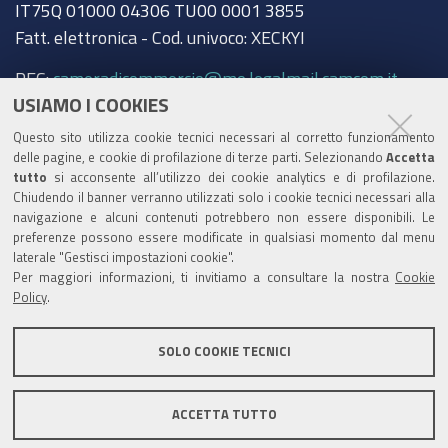
IT75Q 01000 04306 TU00 0001 3855
Fatt. elettronica - Cod. univoco: XECKYI
PEC:
cameradicommercio@mo.legalmail.camcom.it
USIAMO I COOKIES
Trasparenza
Questo sito utilizza cookie tecnici necessari al corretto funzionamento
Amministrazione trasparente
delle pagine, e cookie di profilazione di terze parti. Selezionando
Accetta
tutto
si acconsente all’utilizzo dei cookie analytics e di profilazione.
Albo Camerale
Chiudendo il banner verranno utilizzati solo i cookie tecnici necessari alla
navigazione e alcuni contenuti potrebbero non essere disponibili. Le
Pubblicità Legale
preferenze possono essere modificate in qualsiasi momento dal menu
laterale "Gestisci impostazioni cookie".
Area riservata Amministratori
Per maggiori informazioni, ti invitiamo a consultare la nostra
Cookie
Policy
.
Accesso riservato agli Amministratori dell'ente
SOLO COOKIE TECNICI
ACCETTA TUTTO
Informativa generale
Informative privacy