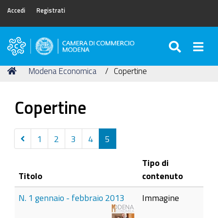
Accedi
Registrati
SEARC
Togg
Camera
di
Tu
Home
Modena Economica
Copertine
Commercio
sei
di
qui:
Modena
Copertine
Precedenti
1
2
3
4
5
20
Tipo di
elementi
Titolo
contenuto
N. 1 gennaio - febbraio 2013
Immagine