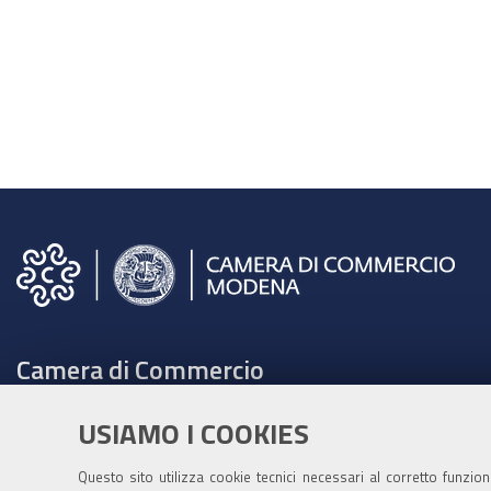
Camera di Commercio
C.F. e Partita Iva 00675070361
USIAMO I COOKIES
Tel. 059208111 -
URP
Contabilità speciale Banca d'Italia:
Questo sito utilizza cookie tecnici necessari al corretto funzio