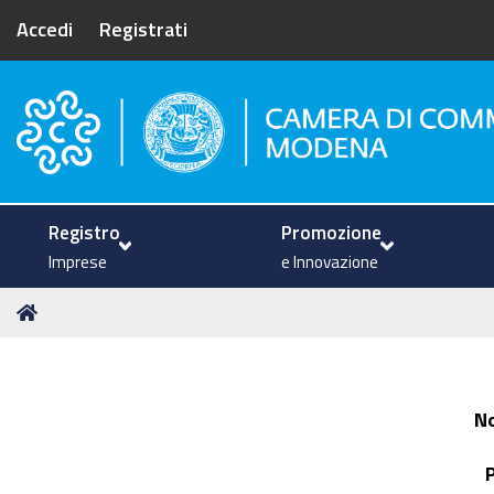
Accedi
Registrati
Camera di Commercio di Mode
Registro
Promozione
Imprese
e Innovazione
Tu
Home
sei
qui:
N