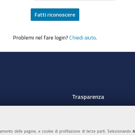
Problemi nel fare login?
Chiedi aiuto
.
Trasparenza
Amministrazione traspare
Albo Camerale
namento delle pagine, e cookie di profilazione di terze parti. Selezionando
A
Pubblicità Legale