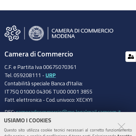
Camera di Commercio
C.F. e Partita Iva 00675070361
Tel. 059208111 -
URP
Contabilità speciale Banca d'Italia:
IT75Q 01000 04306 TU00 0001 3855
Fatt. elettronica - Cod. univoco: XECKYI
PEC:
cameradicommercio@mo.legalmail.camcom.it
USIAMO I COOKIES
Trasparenza
Questo sito utilizza cookie tecnici necessari al corretto funzionamento