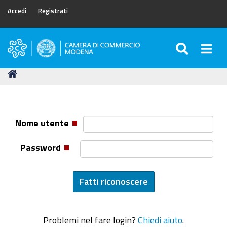
Accedi
Registrati
SEARC
Togg
Camera
di
Tu
Home
Commercio
sei
di
qui:
Modena
Nome utente
Password
Problemi nel fare login?
Chiedi aiuto
.