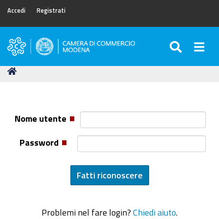
Accedi
Registrati
SEARC
Togg
Camera
di
Tu
Home
Commercio
sei
di
qui:
Modena
Nome utente
Password
Problemi nel fare login?
Chiedi aiuto
.