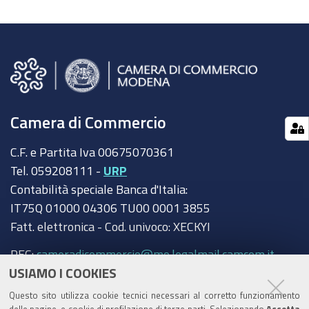
Camera di Commercio
C.F. e Partita Iva 00675070361
Tel. 059208111 -
URP
Contabilità speciale Banca d'Italia:
IT75Q 01000 04306 TU00 0001 3855
Fatt. elettronica - Cod. univoco: XECKYI
PEC:
cameradicommercio@mo.legalmail.camcom.it
USIAMO I COOKIES
Trasparenza
Questo sito utilizza cookie tecnici necessari al corretto funzionamento