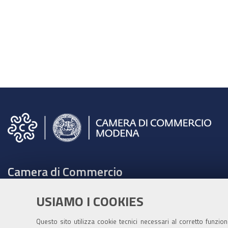
Camera di Commercio
C.F. e Partita Iva 00675070361
USIAMO I COOKIES
Tel. 059208111 -
URP
Contabilità speciale Banca d'Italia:
Questo sito utilizza cookie tecnici necessari al corretto funzio