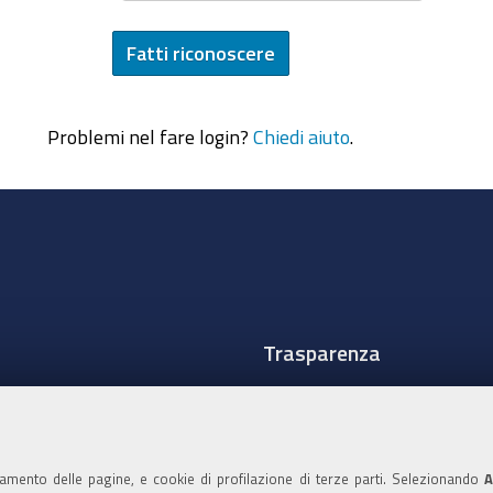
Problemi nel fare login?
Chiedi aiuto
.
Trasparenza
Amministrazione traspare
Albo Camerale
namento delle pagine, e cookie di profilazione di terze parti. Selezionando
A
Pubblicità Legale