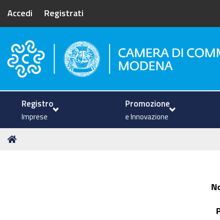
Accedi
Registrati
Camera di Commercio di Mode
Registro
Promozione
Imprese
e Innovazione
Tu
Home
sei
qui:
N