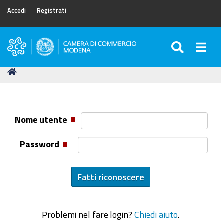
Accedi
Registrati
SEARC
Togg
Camera
di
Tu
Home
Commercio
sei
di
qui:
Modena
Nome utente
Password
Problemi nel fare login?
Chiedi aiuto
.