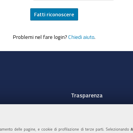
Problemi nel fare login?
Chiedi aiuto
.
Trasparenza
Amministrazione traspare
Albo Camerale
namento delle pagine, e cookie di profilazione di terze parti. Selezionando
A
Pubblicità Legale