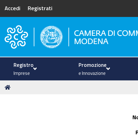
Accedi
Registrati
Camera di Commercio di Mode
Registro
Promozione
Imprese
e Innovazione
Tu
Home
sei
qui:
N