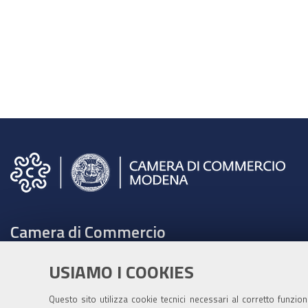
Camera di Commercio
C.F. e Partita Iva 00675070361
USIAMO I COOKIES
Tel. 059208111 -
URP
Contabilità speciale Banca d'Italia:
Questo sito utilizza cookie tecnici necessari al corretto funzio