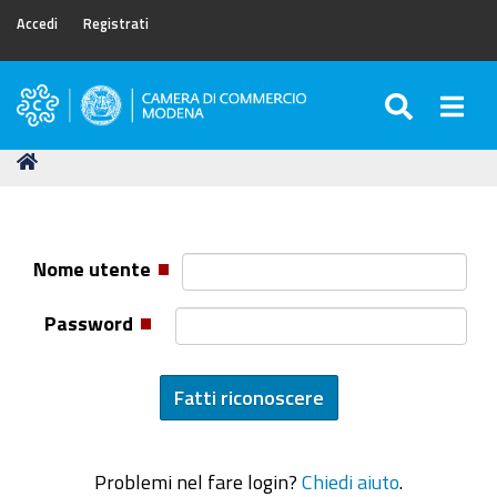
Accedi
Registrati
SEARC
Togg
Camera
di
Tu
Home
Commercio
sei
di
qui:
Modena
Nome utente
Password
Problemi nel fare login?
Chiedi aiuto
.