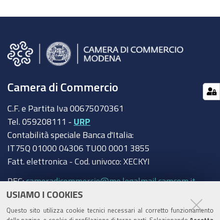
Camera di Commercio
C.F. e Partita Iva 00675070361
Tel. 059208111 -
URP
Contabilità speciale Banca d'Italia:
IT75Q 01000 04306 TU00 0001 3855
Fatt. elettronica - Cod. univoco: XECKYI
PEC:
cameradicommercio@mo.legalmail.camcom.it
USIAMO I COOKIES
Trasparenza
Questo sito utilizza cookie tecnici necessari al corretto funzionamento