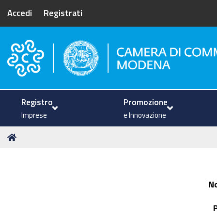
Accedi
Registrati
Camera di Commercio di Mode
Registro
Promozione
Imprese
e Innovazione
Tu
Home
sei
qui:
N