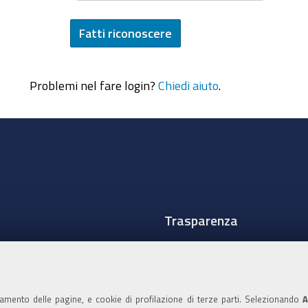
Problemi nel fare login?
Chiedi aiuto
.
Trasparenza
Amministrazione traspare
Albo Camerale
namento delle pagine, e cookie di profilazione di terze parti. Selezionando
A
Pubblicità Legale