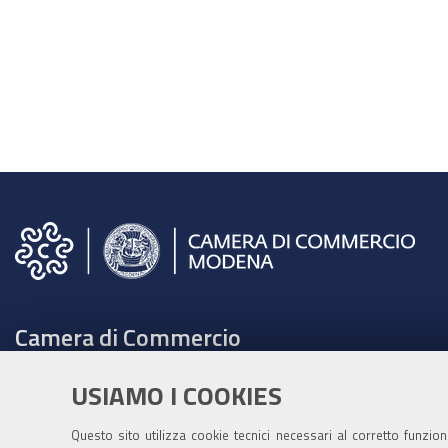
Camera di Commercio
C.F. e Partita Iva 00675070361
USIAMO I COOKIES
Tel. 059208111 -
URP
Contabilità speciale Banca d'Italia:
Questo sito utilizza cookie tecnici necessari al corretto funzio