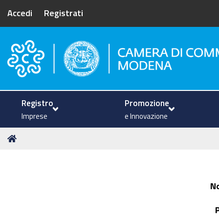
Accedi
Registrati
Camera di Commercio di Mode
Registro
Promozione
Imprese
e Innovazione
Tu
Home
sei
qui:
N