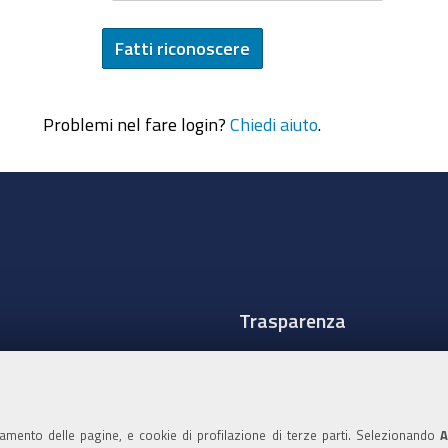
Problemi nel fare login?
Chiedi aiuto
.
Trasparenza
Amministrazione traspare
Albo Camerale
namento delle pagine, e cookie di profilazione di terze parti. Selezionando
A
Pubblicità Legale