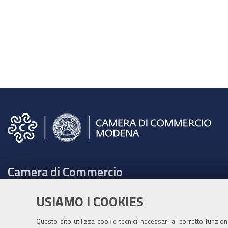
Camera di Commercio
C.F. e Partita Iva 00675070361
USIAMO I COOKIES
Tel. 059208111 -
URP
Contabilità speciale Banca d'Italia:
Questo sito utilizza cookie tecnici necessari al corretto funzio