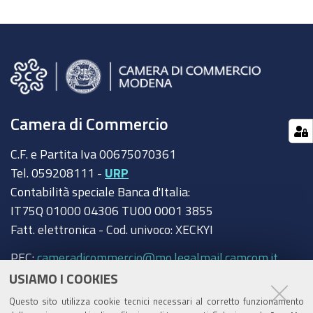
Camera di Commercio
C.F. e Partita Iva 00675070361
Tel. 059208111 -
URP
Contabilità speciale Banca d'Italia:
IT75Q 01000 04306 TU00 0001 3855
Fatt. elettronica - Cod. univoco: XECKYI
PEC:
cameradicommercio@mo.legalmail.camcom.it
USIAMO I COOKIES
Trasparenza
Questo sito utilizza cookie tecnici necessari al corretto funzionamento