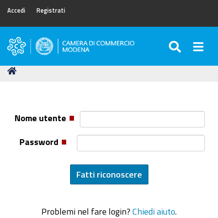
Accedi
Registrati
SEARC
Togg
Camera
di
Tu
Home
Commercio
sei
di
qui:
Modena
Nome utente
Password
Problemi nel fare login?
Chiedi aiuto
.