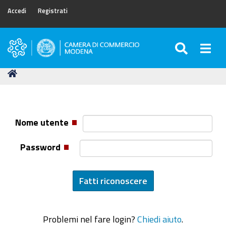
Accedi
Registrati
SEARC
Togg
Camera
di
Tu
Home
Commercio
sei
di
qui:
Modena
Nome utente
Password
Problemi nel fare login?
Chiedi aiuto
.