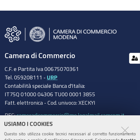
Camera di Commercio
C.F. e Partita Iva 00675070361
Tel. 059208111 -
URP
Contabilità speciale Banca d'Italia:
IT75Q 01000 04306 TU00 0001 3855
Fatt. elettronica - Cod. univoco: XECKYI
PEC:
cameradicommercio@mo.legalmail.camcom.it
USIAMO I COOKIES
Trasparenza
Questo sito utilizza cookie tecnici necessari al corretto funzionamento