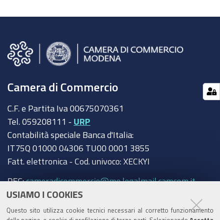
Camera di Commercio
C.F. e Partita Iva 00675070361
Tel. 059208111 -
URP
Contabilità speciale Banca d'Italia:
IT75Q 01000 04306 TU00 0001 3855
Fatt. elettronica - Cod. univoco: XECKYI
PEC:
cameradicommercio@mo.legalmail.camcom.it
USIAMO I COOKIES
Trasparenza
Questo sito utilizza cookie tecnici necessari al corretto funzionamento