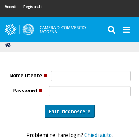
Accedi
Registrati
SEARC
Togg
Camera
di
Tu
Home
Commercio
sei
di
qui:
Modena
Nome utente
Password
Problemi nel fare login?
Chiedi aiuto
.