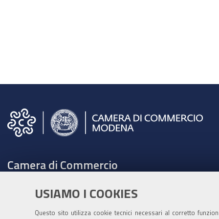
Camera di Commercio
C.F. e Partita Iva 00675070361
USIAMO I COOKIES
Tel. 059208111 -
URP
Contabilità speciale Banca d'Italia:
Questo sito utilizza cookie tecnici necessari al corretto funzio