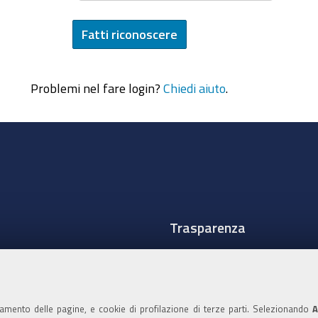
Problemi nel fare login?
Chiedi aiuto
.
Trasparenza
Amministrazione traspare
Albo Camerale
namento delle pagine, e cookie di profilazione di terze parti. Selezionando
A
Pubblicità Legale