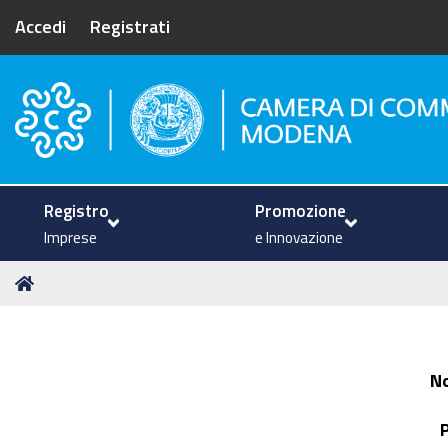
Accedi
Registrati
Camera di Commercio di Mode
Registro
Promozione
Imprese
e Innovazione
Tu
Home
sei
qui:
N