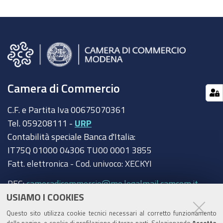
Camera di Commercio
C.F. e Partita Iva 00675070361
Tel. 059208111 -
URP
Contabilità speciale Banca d'Italia:
IT75Q 01000 04306 TU00 0001 3855
Fatt. elettronica - Cod. univoco: XECKYI
PEC:
cameradicommercio@mo.legalmail.camcom.it
USIAMO I COOKIES
Trasparenza
Questo sito utilizza cookie tecnici necessari al corretto funzionamento