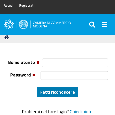
Accedi
Registrati
SEARC
Togg
Camera
di
Tu
Home
Commercio
sei
di
qui:
Modena
Nome utente
Password
Problemi nel fare login?
Chiedi aiuto
.