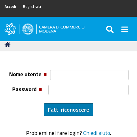
Accedi
Registrati
SEARC
Togg
Camera
di
Tu
Home
Commercio
sei
di
qui:
Modena
Nome utente
Password
Problemi nel fare login?
Chiedi aiuto
.