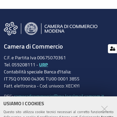
Camera di Commercio
C.F. e Partita Iva 00675070361
Tel. 059208111 -
URP
Contabilità speciale Banca d'Italia:
IT75Q 01000 04306 TU00 0001 3855
Fatt. elettronica - Cod. univoco: XECKYI
PEC:
cameradicommercio@mo.legalmail.camcom.it
USIAMO I COOKIES
Trasparenza
Questo sito utilizza cookie tecnici necessari al corretto funzionamento