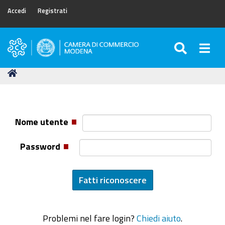
Accedi
Registrati
SEARC
Togg
Camera
di
Tu
Home
Commercio
sei
di
qui:
Modena
Nome utente
Password
Problemi nel fare login?
Chiedi aiuto
.