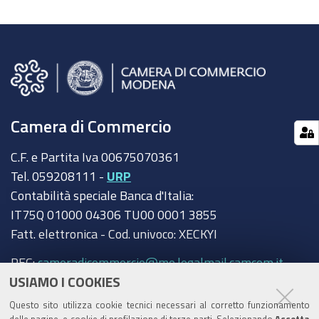
Camera di Commercio
C.F. e Partita Iva 00675070361
Tel. 059208111 -
URP
Contabilità speciale Banca d'Italia:
IT75Q 01000 04306 TU00 0001 3855
Fatt. elettronica - Cod. univoco: XECKYI
PEC:
cameradicommercio@mo.legalmail.camcom.it
USIAMO I COOKIES
Trasparenza
Questo sito utilizza cookie tecnici necessari al corretto funzionamento