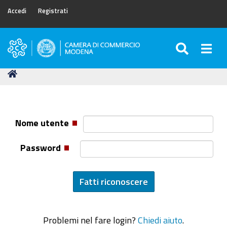
Accedi
Registrati
SEARC
Togg
Camera
di
Tu
Home
Commercio
sei
di
qui:
Modena
Nome utente
Password
Problemi nel fare login?
Chiedi aiuto
.