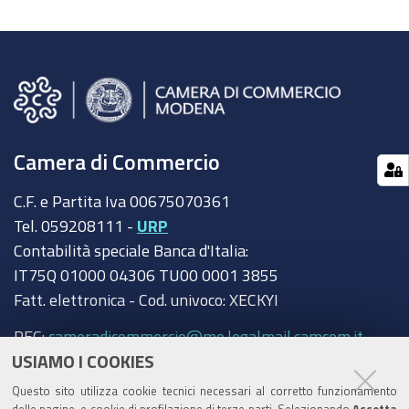
Camera di Commercio
C.F. e Partita Iva 00675070361
Tel. 059208111 -
URP
Contabilità speciale Banca d'Italia:
IT75Q 01000 04306 TU00 0001 3855
Fatt. elettronica - Cod. univoco: XECKYI
PEC:
cameradicommercio@mo.legalmail.camcom.it
USIAMO I COOKIES
Trasparenza
Questo sito utilizza cookie tecnici necessari al corretto funzionamento