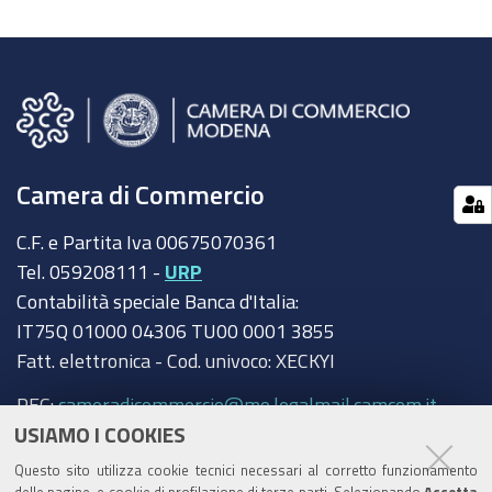
Camera di Commercio
C.F. e Partita Iva 00675070361
Tel. 059208111 -
URP
Contabilità speciale Banca d'Italia:
IT75Q 01000 04306 TU00 0001 3855
Fatt. elettronica - Cod. univoco: XECKYI
PEC:
cameradicommercio@mo.legalmail.camcom.it
USIAMO I COOKIES
Trasparenza
Questo sito utilizza cookie tecnici necessari al corretto funzionamento