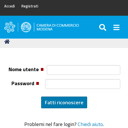
Accedi
Registrati
SEARC
Togg
Camera
di
Tu
Home
Commercio
sei
di
qui:
Modena
Nome utente
Password
Problemi nel fare login?
Chiedi aiuto
.