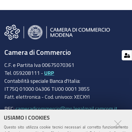
Camera di Commercio
C.F. e Partita Iva 00675070361
Tel. 059208111 -
URP
Contabilità speciale Banca d'Italia:
IT75Q 01000 04306 TU00 0001 3855
Fatt. elettronica - Cod. univoco: XECKYI
PEC:
cameradicommercio@mo.legalmail.camcom.it
USIAMO I COOKIES
Trasparenza
Questo sito utilizza cookie tecnici necessari al corretto funzionamento