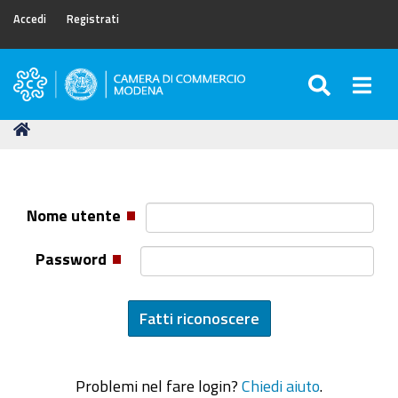
Accedi
Registrati
SEARC
Togg
Camera
di
Tu
Home
Commercio
sei
di
qui:
Modena
Nome utente
Password
Problemi nel fare login?
Chiedi aiuto
.