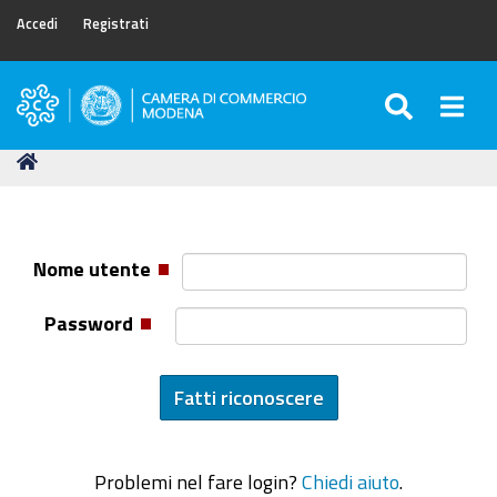
Accedi
Registrati
SEARC
Togg
Camera
di
Tu
Home
Commercio
sei
di
qui:
Modena
Nome utente
Password
Problemi nel fare login?
Chiedi aiuto
.