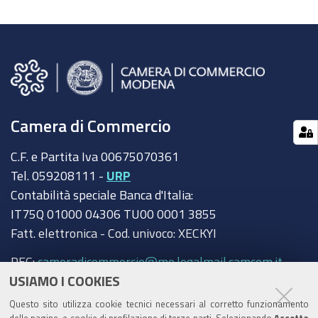
Camera di Commercio
C.F. e Partita Iva 00675070361
Tel. 059208111 -
URP
Contabilità speciale Banca d'Italia:
IT75Q 01000 04306 TU00 0001 3855
Fatt. elettronica - Cod. univoco: XECKYI
PEC:
cameradicommercio@mo.legalmail.camcom.it
USIAMO I COOKIES
Trasparenza
Questo sito utilizza cookie tecnici necessari al corretto funzionamento