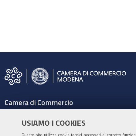
Camera di Commercio
C.F. e Partita Iva 00675070361
USIAMO I COOKIES
Tel. 059208111 -
URP
Contabilità speciale Banca d'Italia:
Questo sito utilizza cookie tecnici necessari al corretto funzio