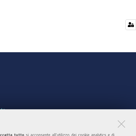
nte
ccetta tutto
si acconsente all’utilizzo dei cookie analytics e di