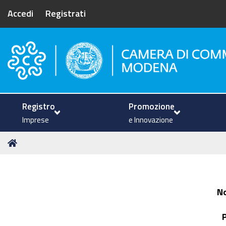
Accedi
Registrati
Camera di Commercio di Mode
Registro
Promozione
Imprese
e Innovazione
Tu
Home
sei
qui:
N