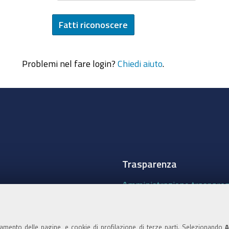
Problemi nel fare login?
Chiedi aiuto
.
Trasparenza
Amministrazione traspare
Albo Camerale
Pubblicità Legale
namento delle pagine, e cookie di profilazione di terze parti. Selezionando
A