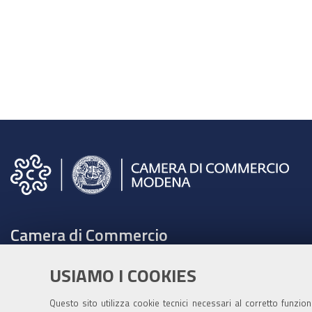
Camera di Commercio
C.F. e Partita Iva 00675070361
USIAMO I COOKIES
Tel. 059208111 -
URP
Contabilità speciale Banca d'Italia:
Questo sito utilizza cookie tecnici necessari al corretto funzio