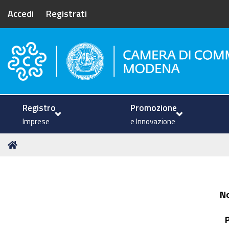
Accedi
Registrati
Camera di Commercio di Mode
Registro
Promozione
Imprese
e Innovazione
Tu
Home
sei
qui:
N