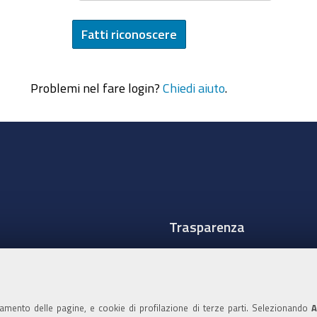
Problemi nel fare login?
Chiedi aiuto
.
Trasparenza
Amministrazione traspare
Albo Camerale
namento delle pagine, e cookie di profilazione di terze parti. Selezionando
A
Pubblicità Legale