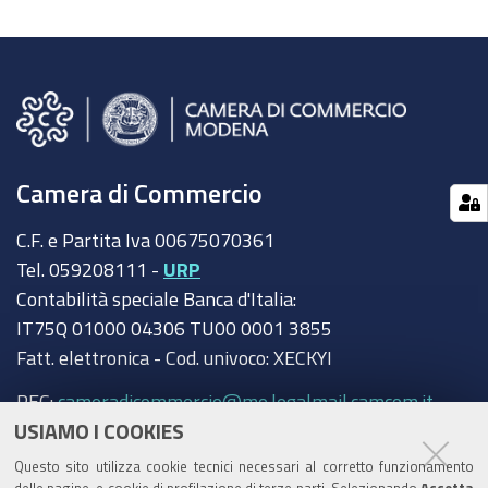
Camera di Commercio
C.F. e Partita Iva 00675070361
Tel. 059208111 -
URP
Contabilità speciale Banca d'Italia:
IT75Q 01000 04306 TU00 0001 3855
Fatt. elettronica - Cod. univoco: XECKYI
PEC:
cameradicommercio@mo.legalmail.camcom.it
USIAMO I COOKIES
Trasparenza
Questo sito utilizza cookie tecnici necessari al corretto funzionamento