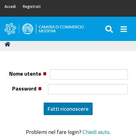
Accedi
Registrati
SEARC
Togg
Camera
di
Tu
Home
Commercio
sei
di
qui:
Modena
Nome utente
Password
Problemi nel fare login?
Chiedi aiuto
.