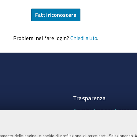
Problemi nel fare login?
Chiedi aiuto
.
Trasparenza
Amministrazione traspare
Albo Camerale
Pubblicità Legale
namento delle pagine, e cookie di profilazione di terze parti. Selezionando
A