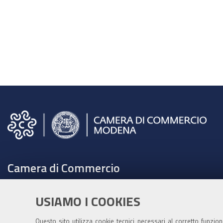
Camera di Commercio
C.F. e Partita Iva 00675070361
USIAMO I COOKIES
Tel. 059208111 -
URP
Contabilità speciale Banca d'Italia:
Questo sito utilizza cookie tecnici necessari al corretto funzio