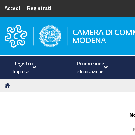
Accedi
Registrati
Camera di Commercio di Mode
Registro
Promozione
Imprese
e Innovazione
Tu
Home
sei
qui:
N