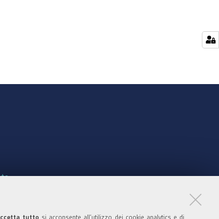
nte
ccetta tutto
si acconsente all’utilizzo dei cookie analytics e di