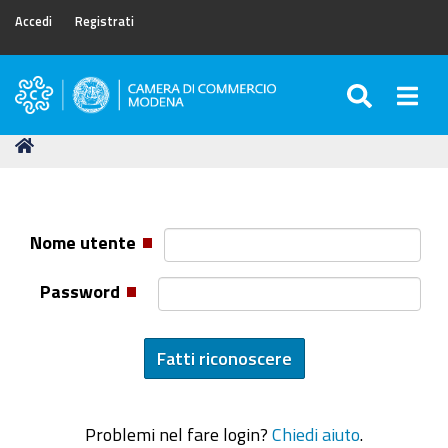
Accedi
Registrati
SEARC
Togg
Camera
di
Tu
Home
Commercio
sei
di
qui:
Modena
Nome utente
Password
Problemi nel fare login?
Chiedi aiuto
.