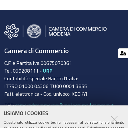
Camera di Commercio
C.F. e Partita Iva 00675070361
Tel. 059208111 -
URP
Contabilità speciale Banca d'Italia:
IT75Q 01000 04306 TU00 0001 3855
Fatt. elettronica - Cod. univoco: XECKYI
PEC:
cameradicommercio@mo.legalmail.camcom.it
USIAMO I COOKIES
Trasparenza
Questo sito utilizza cookie tecnici necessari al corretto funzionamento