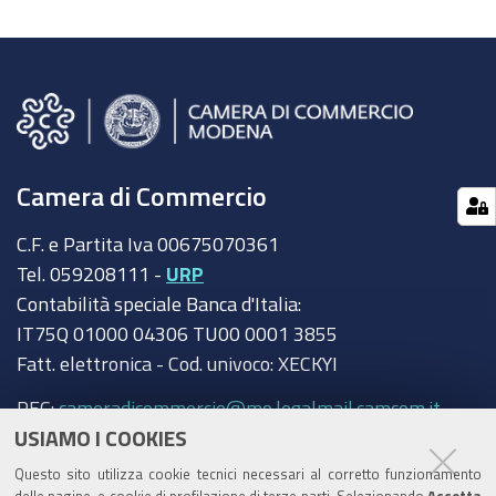
Camera di Commercio
C.F. e Partita Iva 00675070361
Tel. 059208111 -
URP
Contabilità speciale Banca d'Italia:
IT75Q 01000 04306 TU00 0001 3855
Fatt. elettronica - Cod. univoco: XECKYI
PEC:
cameradicommercio@mo.legalmail.camcom.it
USIAMO I COOKIES
Trasparenza
Questo sito utilizza cookie tecnici necessari al corretto funzionamento