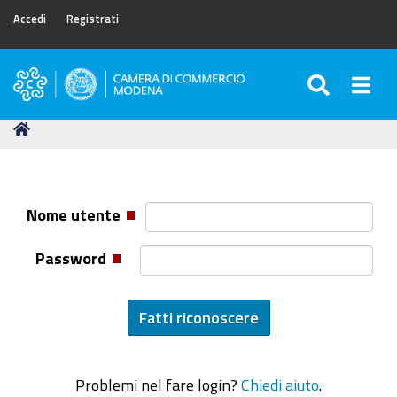
Accedi
Registrati
SEARC
Togg
Camera
di
Tu
Home
Commercio
sei
di
qui:
Modena
Nome utente
Password
Problemi nel fare login?
Chiedi aiuto
.