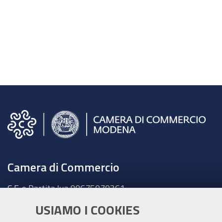
Camera di Commercio
C.F. e Partita Iva 00675070361
Tel. 059208111 -
URP
USIAMO I COOKIES
Contabilità speciale Banca d'Italia: