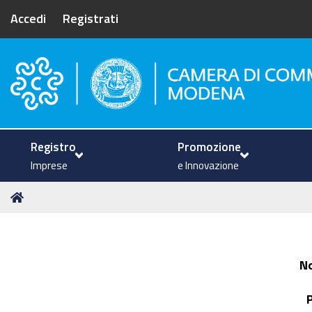
Accedi
Registrati
Camera di Commercio di Mode
Registro
Promozione
Imprese
e Innovazione
Tu
Home
sei
qui:
N