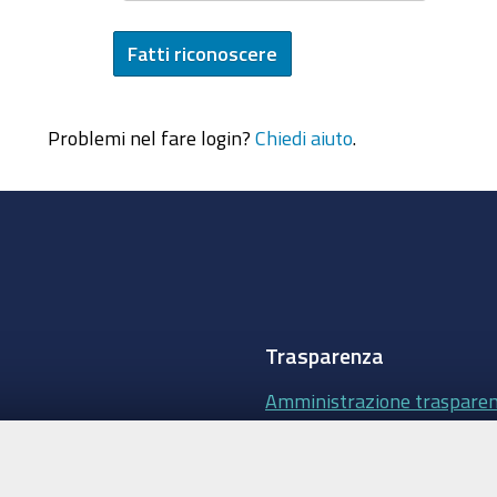
Problemi nel fare login?
Chiedi aiuto
.
Trasparenza
Amministrazione traspare
Albo Camerale
Pubblicità Legale