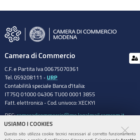
Camera di Commercio
C.F. e Partita Iva 00675070361
Tel. 059208111 -
URP
Contabilità speciale Banca d'Italia:
IT75Q 01000 04306 TU00 0001 3855
Fatt. elettronica - Cod. univoco: XECKYI
PEC:
cameradicommercio@mo.legalmail.camcom.it
USIAMO I COOKIES
Trasparenza
Questo sito utilizza cookie tecnici necessari al corretto funzionamento