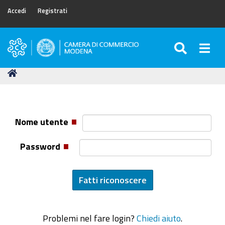
Accedi
Registrati
SEARC
Togg
Camera
di
Tu
Home
Commercio
sei
di
qui:
Modena
Nome utente
Password
Problemi nel fare login?
Chiedi aiuto
.