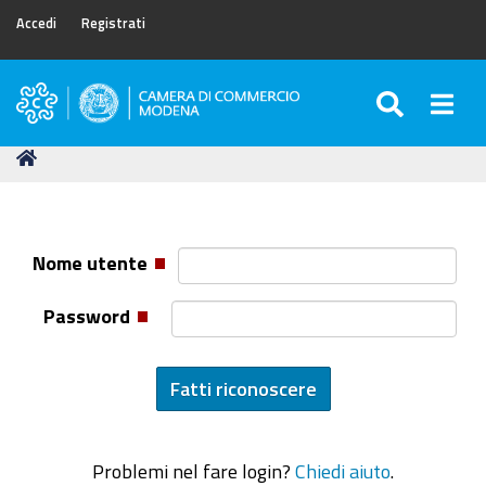
Accedi
Registrati
SEARC
Togg
Camera
di
Tu
Home
Commercio
sei
di
qui:
Modena
Nome utente
Password
Problemi nel fare login?
Chiedi aiuto
.