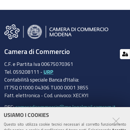
Camera di Commercio
C.F. e Partita Iva 00675070361
Tel. 059208111 -
URP
Contabilità speciale Banca d'Italia:
IT75Q 01000 04306 TU00 0001 3855
Fatt. elettronica - Cod. univoco: XECKYI
PEC:
cameradicommercio@mo.legalmail.camcom.it
USIAMO I COOKIES
Trasparenza
Questo sito utilizza cookie tecnici necessari al corretto funzionamento