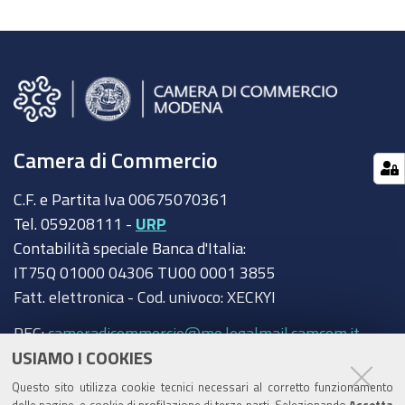
Camera di Commercio
C.F. e Partita Iva 00675070361
Tel. 059208111 -
URP
Contabilità speciale Banca d'Italia:
IT75Q 01000 04306 TU00 0001 3855
Fatt. elettronica - Cod. univoco: XECKYI
PEC:
cameradicommercio@mo.legalmail.camcom.it
USIAMO I COOKIES
Trasparenza
Questo sito utilizza cookie tecnici necessari al corretto funzionamento