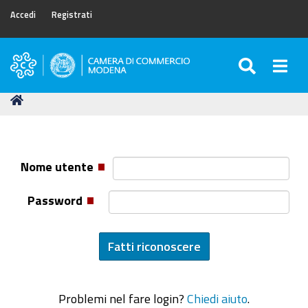
Accedi
Registrati
SEARC
Togg
Camera
di
Tu
Home
Commercio
sei
di
qui:
Modena
Nome utente
Password
Problemi nel fare login?
Chiedi aiuto
.